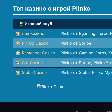
Топ казино с игрой Plinko
🏆 Игровой клуб
🎰
Лев Казино
Plinko от Bgaming, Turbo Pl
🎰
Pin Up Casino
Plinko от Spribe
🎰
Ramenbet Casino
Plinko от Gaming Corps, 
🎰
Cat Casino
Plinko от Spribe, Plinko 
🎰
Stake Casino
Plinko от Stake, Plinko My